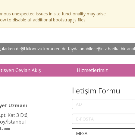
arious unexpected issues in site functionality may arise.
w to disable all additional bootstrap.js files.
arken değil kilonuzu korurken de faydalanabileceğiniz harika bir anaht
isyen Ceylan Akiş
Hizmetlerimiz
İletişim Formu
iyet Uzmanı
t. Kat 3 D:6,
öy/İstanbul