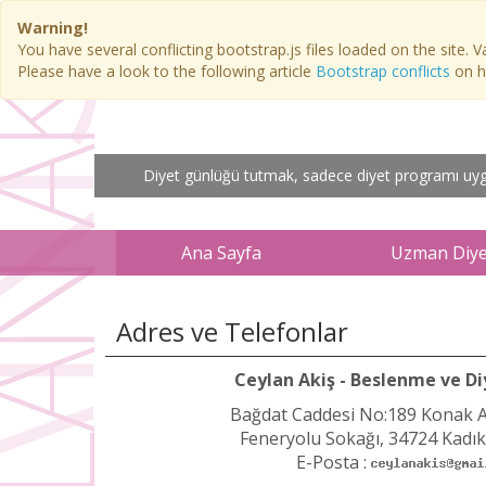
Warning!
You have several conflicting bootstrap.js files loaded on the site. V
Please have a look to the following article
Bootstrap conflicts
on ho
Diyet günlüğü tutmak, sadece diyet programı uygul
Ana Sayfa
Uzman Diyet
Adres ve Telefonlar
Ceylan Akiş - Beslenme ve D
Bağdat Caddesi No:189 Konak Ap
Feneryolu Sokağı, 34724 Kadık
E-Posta :