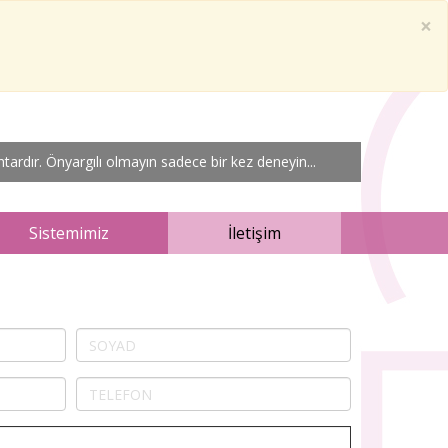
×
ardır. Önyargılı olmayın sadece bir kez deneyin...
Sistemimiz
İletişim