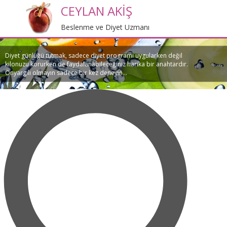
CEYLAN AKİŞ
Beslenme ve Diyet Uzmanı
Diyet günlüğü tutmak, sadece diyet programı uygularken değil
kilonuzu korurken de faydalanabileceğiniz harika bir anahtardır.
Önyargılı olmayın sadece bir kez deneyin...