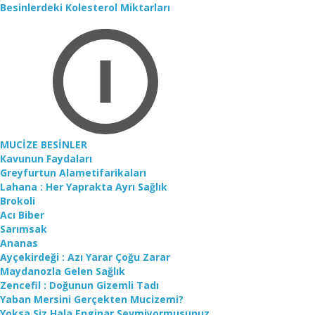
Besinlerdeki Kolesterol Miktarları
MUCİZE BESİNLER
Kavunun Faydaları
Greyfurtun Alametifarikaları
Lahana : Her Yaprakta Ayrı Sağlık
Brokoli
Acı Biber
Sarımsak
Ananas
Ayçekirdeği : Azı Yarar Çoğu Zarar
Maydanozla Gelen Sağlık
Zencefil : Doğunun Gizemli Tadı
Yaban Mersini Gerçekten Mucizemi?
Yoksa Siz Hala Enginar Sevmiyormusunuz