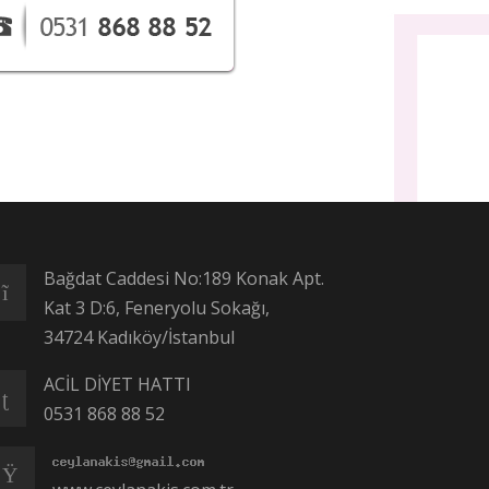
Bağdat Caddesi No:189 Konak Apt.
Kat 3 D:6, Feneryolu Sokağı,
34724 Kadıköy/İstanbul
ACİL DİYET HATTI
0531 868 88 52