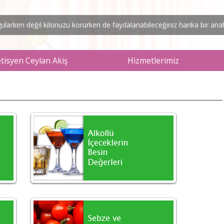
arken değil kilonuzu korurken de faydalanabileceğiniz harika bir anaht
isyen Ceylan Akiş
Hizmetlerimiz