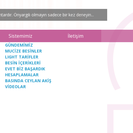
ardır. Önyargılı olmayın sadece bir kez deneyin...
Sistemimiz
İletişim
GÜNDEMİMİZ
MUCİZE BESİNLER
LIGHT TARİFLER
BESİN İÇERİKLERİ
EVET BİZ BAŞARDIK
HESAPLAMALAR
BASINDA CEYLAN AKİŞ
VİDEOLAR