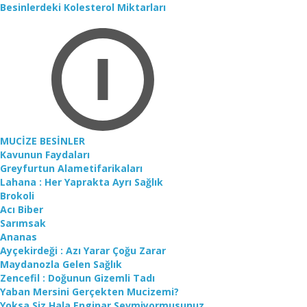
Besinlerdeki Kolesterol Miktarları
MUCİZE BESİNLER
Kavunun Faydaları
Greyfurtun Alametifarikaları
Lahana : Her Yaprakta Ayrı Sağlık
Brokoli
Acı Biber
Sarımsak
Ananas
Ayçekirdeği : Azı Yarar Çoğu Zarar
Maydanozla Gelen Sağlık
Zencefil : Doğunun Gizemli Tadı
Yaban Mersini Gerçekten Mucizemi?
Yoksa Siz Hala Enginar Sevmiyormusunuz