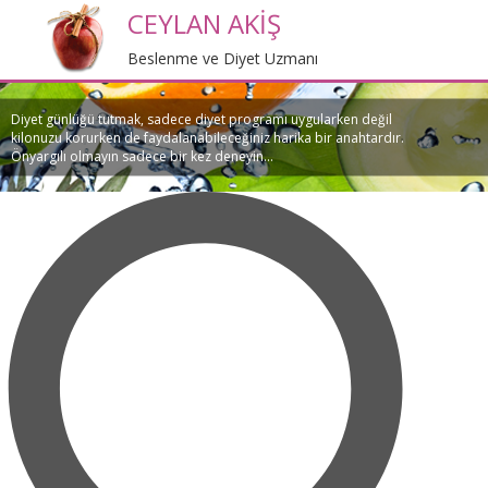
CEYLAN AKİŞ
Beslenme ve Diyet Uzmanı
Diyet günlüğü tutmak, sadece diyet programı uygularken değil
kilonuzu korurken de faydalanabileceğiniz harika bir anahtardır.
Önyargılı olmayın sadece bir kez deneyin...