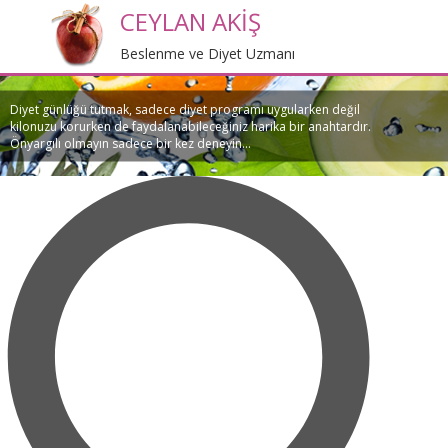
CEYLAN AKİŞ
Beslenme ve Diyet Uzmanı
Diyet günlüğü tutmak, sadece diyet programı uygularken değil
kilonuzu korurken de faydalanabileceğiniz harika bir anahtardır.
Önyargılı olmayın sadece bir kez deneyin...