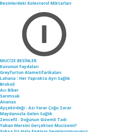
Besinlerdeki Kolesterol Miktarları
MUCİZE BESİNLER
Kavunun Faydaları
Greyfurtun Alametifarikaları
Lahana : Her Yaprakta Ayrı Sağlık
Brokoli
Acı Biber
Sarımsak
Ananas
Ayçekirdeği : Azı Yarar Çoğu Zarar
Maydanozla Gelen Sağlık
Zencefil : Doğunun Gizemli Tadı
Yaban Mersini Gerçekten Mucizemi?
Yoksa Siz Hala Enginar Sevmiyormusunuz