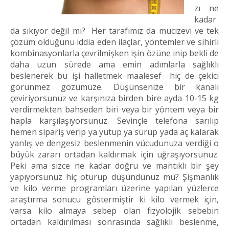
zı ne
kadar
da sıkıyor değil mi? Her tarafımız da mucizevi ve tek
çözüm olduğunu iddia eden ilaçlar, yöntemler ve sihirli
kombinasyonlarla çevrilmişken işin özüne inip bekli de
daha uzun sürede ama emin adımlarla sağlıklı
beslenerek bu işi halletmek maalesef hiç de çekici
görünmez gözümüze. Düşünsenize bir kanalı
çeviriyorsunuz ve karşınıza birden bire ayda 10-15 kg
verdirmekten bahseden biri veya bir yöntem veya bir
hapla karşılaşıyorsunuz. Sevinçle telefona sarılıp
hemen sipariş verip ya yutup ya sürüp yada aç kalarak
yanlış ve dengesiz beslenmenin vücudunuza verdiği o
büyük zararı ortadan kaldırmak için uğraşıyorsunuz.
Peki ama sizce ne kadar doğru ve mantıklı bir şey
yapıyorsunuz hiç oturup düşündünüz mü? Şişmanlık
ve kilo verme programları üzerine yapılan yüzlerce
araştırma sonucu göstermiştir ki kilo vermek için,
varsa kilo almaya sebep olan fizyolojik sebebin
ortadan kaldırılması sonrasında sağlıklı beslenme,