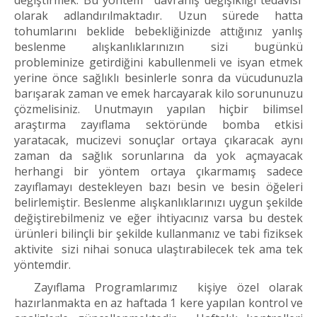
değiştirmek. Bu yöntem ‘davranış değişikliği tedavisi’
olarak adlandırılmaktadır. Uzun sürede hatta
tohumlarını beklide bebekliğinizde attığınız yanlış
beslenme alışkanlıklarınızın sizi bugünkü
probleminize getirdiğini kabullenmeli ve isyan etmek
yerine önce sağlıklı besinlerle sonra da vücudunuzla
barışarak zaman ve emek harcayarak kilo sorununuzu
çözmelisiniz. Unutmayın yapılan hiçbir bilimsel
araştırma zayıflama sektöründe bomba etkisi
yaratacak, mucizevi sonuçlar ortaya çıkaracak aynı
zaman da sağlık sorunlarına da yok açmayacak
herhangi bir yöntem ortaya çıkarmamış sadece
zayıflamayı destekleyen bazı besin ve besin öğeleri
belirlemiştir. Beslenme alışkanlıklarınızı uygun şekilde
değiştirebilmeniz ve eğer ihtiyacınız varsa bu destek
ürünleri bilinçli bir şekilde kullanmanız ve tabi fiziksek
aktivite sizi nihai sonuca ulaştırabilecek tek ama tek
yöntemdir.
Zayıflama Programlarımız kişiye özel olarak
hazırlanmakta en az haftada 1 kere yapılan kontrol ve