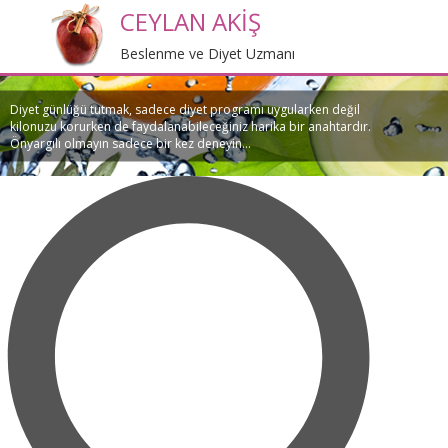
CEYLAN AKİŞ
Beslenme ve Diyet Uzmanı
Diyet günlüğü tutmak, sadece diyet programı uygularken değil
kilonuzu korurken de faydalanabileceğiniz harika bir anahtardır.
Önyargılı olmayın sadece bir kez deneyin...