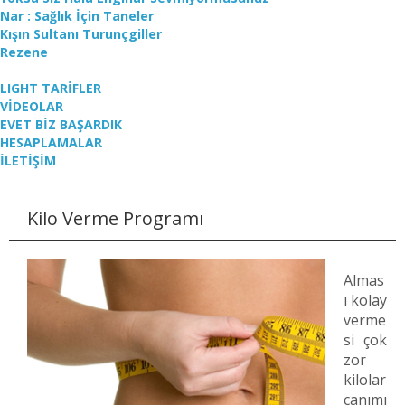
Nar : Sağlık İçin Taneler
Kışın Sultanı Turunçgiller
Rezene
LIGHT TARİFLER
VİDEOLAR
EVET BİZ BAŞARDIK
HESAPLAMALAR
İLETİŞİM
Kilo Verme Programı
Almas
ı kolay
verme
si çok
zor
kilolar
canımı