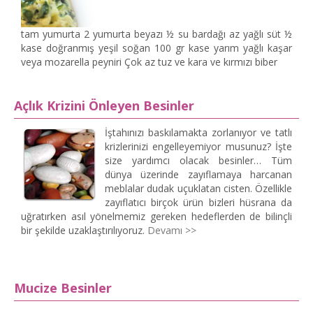
Çocuk Besle
tam yumurta 2 yumurta beyazı ½ su bardağı az yağlı süt ½
kase doğranmış yeşil soğan 100 gr kase yarım yağlı kaşar
veya mozarella peyniri Çok az tuz ve kara ve kırmızı biber
Hizmetlerimiz
Açlık Krizini Önleyen Besinler
İştahınızı baskılamakta zorlanıyor ve tatlı
krizlerinizi engelleyemiyor musunuz? İşte
size yardımcı olacak besinler… Tüm
dünya üzerinde zayıflamaya harcanan
meblalar dudak uçuklatan cisten. Özellikle
zayıflatıcı birçok ürün bizleri hüsrana da
uğratırken asıl yönelmemiz gereken hedeflerden de bilinçli
bir şekilde uzaklaştırılıyoruz.
Devamı >>
03
Mucize Besinler
Makaleyi Oku