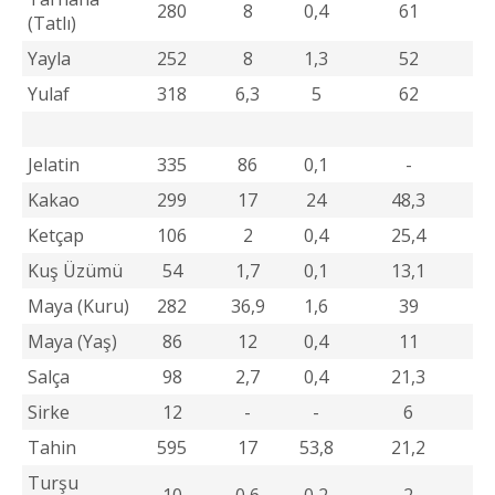
280
8
0,4
61
(Tatlı)
Yayla
252
8
1,3
52
Yulaf
318
6,3
5
62
Jelatin
335
86
0,1
-
Kakao
299
17
24
48,3
Ketçap
106
2
0,4
25,4
Kuş Üzümü
54
1,7
0,1
13,1
Maya (Kuru)
282
36,9
1,6
39
Maya (Yaş)
86
12
0,4
11
Salça
98
2,7
0,4
21,3
Sirke
12
-
-
6
Tahin
595
17
53,8
21,2
Turşu