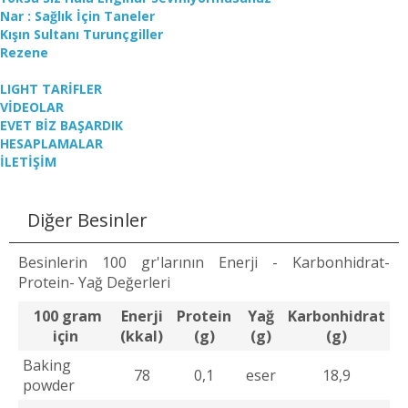
Nar : Sağlık İçin Taneler
Kışın Sultanı Turunçgiller
Rezene
LIGHT TARİFLER
VİDEOLAR
EVET BİZ BAŞARDIK
HESAPLAMALAR
İLETİŞİM
Diğer Besinler
Besinlerin 100 gr'larının Enerji - Karbonhidrat-
Protein- Yağ Değerleri
100 gram
Enerji
Protein
Yağ
Karbonhidrat
için
(kkal)
(g)
(g)
(g)
Baking
78
0,1
eser
18,9
powder