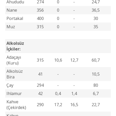
Ahududu
274
0
-
24,7
Nane
356
0
-
36,5
Portakal
400
0
-
30
Muz
315
0
-
35
Alkolsüz
İçkiler:
Adaçayı
315
10,6
12,7
60,7
(Kuru)
Alkolsüz
41
-
-
10,5
Bira
Çay
294
-
-
80
Ihlamur
42
0,4
1,4
6,7
Kahve
290
17,2
16,5
22,7
(Çekirdek)
Kahve