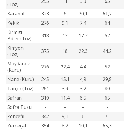
255
11
3,3
65
(Toz)
Karanfil
323
6
20,1
61,2
Kekik
276
9,1
7,4
64
Kırmızı
318
12
17,3
57
Biber (Toz)
Kimyon
375
18
22,3
44,2
(Toz)
Maydanoz
276
22,4
4,4
52
(Kuru)
Nane (Kuru)
245
15,1
4,9
29,8
Tarçın (Toz)
261
3,9
3,2
80
Safran
310
11,4
6,5
65
Sofra Tuzu
-
-
-
-
Zencefil
347
9,1
6
71
Zerdeçal
354
8,2
10,1
65,3