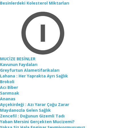
Besinlerdeki Kolesterol Miktarları
MUCİZE BESİNLER
Kavunun Faydaları
Greyfurtun Alametifarikaları
Lahana : Her Yaprakta Ayrı Sağlık
Brokoli
Acı Biber
Sarımsak
Ananas
Ayçekirdeği : Azı Yarar Çoğu Zarar
Maydanozla Gelen Sağlık
Zencefil : Doğunun Gizemli Tadı
Yaban Mersini Gerçekten Mucizemi?
Yoksa Siz Hala Enginar Sevmiyormusunuz