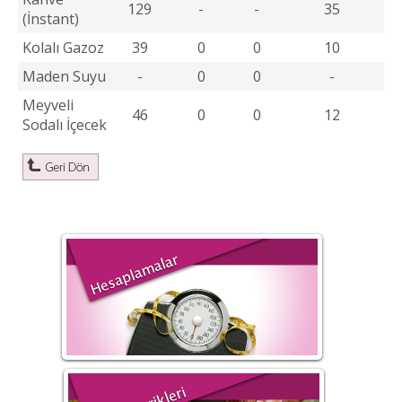
129
-
-
35
(İnstant)
Kolalı Gazoz
39
0
0
10
Maden Suyu
-
0
0
-
Meyveli
46
0
0
12
Sodalı İçecek