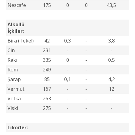
Nescafe
175
0
0
43,5
Alkollü
İçkiler:
Bira (Tekel)
42
0,3
-
3,8
Cin
231
-
-
-
Rakı
335
0
-
0,5
Rom
249
-
-
-
Şarap
85
0,1
-
4,2
Vermut
167
-
-
12
Votka
263
-
-
-
Viski
275
-
-
-
Likörler: