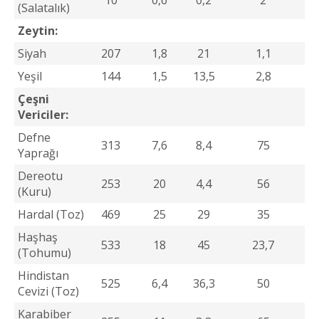
10
0,6
0,2
2
(Salatalık)
Zeytin:
Siyah
207
1,8
21
1,1
Yeşil
144
1,5
13,5
2,8
Çeşni
Vericiler:
Defne
313
7,6
8,4
75
Yaprağı
Dereotu
253
20
4,4
56
(Kuru)
Hardal (Toz)
469
25
29
35
Haşhaş
533
18
45
23,7
(Tohumu)
Hindistan
525
6,4
36,3
50
Cevizi (Toz)
Karabiber