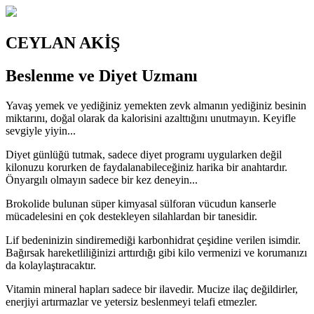
CEYLAN AKİŞ
Beslenme ve Diyet Uzmanı
Yavaş yemek ve yediğiniz yemekten zevk almanın yediğiniz besinin
miktarını, doğal olarak da kalorisini azalttığını unutmayın. Keyifle
sevgiyle yiyin...
Diyet günlüğü tutmak, sadece diyet programı uygularken değil
kilonuzu korurken de faydalanabileceğiniz harika bir anahtardır.
Önyargılı olmayın sadece bir kez deneyin...
Brokolide bulunan süper kimyasal sülforan vücudun kanserle
mücadelesini en çok destekleyen silahlardan bir tanesidir.
Lif bedeninizin sindiremediği karbonhidrat çeşidine verilen isimdir.
Bağırsak hareketliliğinizi arttırdığı gibi kilo vermenizi ve korumanızı
da kolaylaştıracaktır.
Vitamin mineral hapları sadece bir ilavedir. Mucize ilaç değildirler,
enerjiyi artırmazlar ve yetersiz beslenmeyi telafi etmezler.