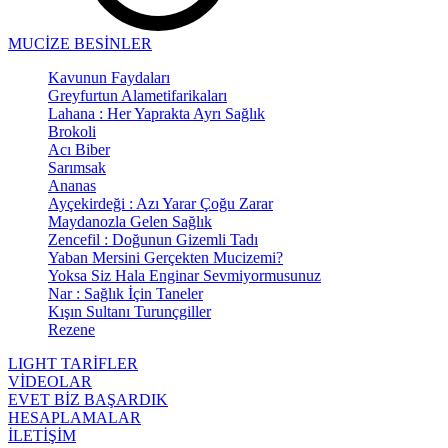
MUCİZE BESİNLER
Kavunun Faydaları
Greyfurtun Alametifarikaları
Lahana : Her Yaprakta Ayrı Sağlık
Brokoli
Acı Biber
Sarımsak
Ananas
Ayçekirdeği : Azı Yarar Çoğu Zarar
Maydanozla Gelen Sağlık
Zencefil : Doğunun Gizemli Tadı
Yaban Mersini Gerçekten Mucizemi?
Yoksa Siz Hala Enginar Sevmiyormusunuz
Nar : Sağlık İçin Taneler
Kışın Sultanı Turunçgiller
Rezene
LIGHT TARİFLER
VİDEOLAR
EVET BİZ BAŞARDIK
HESAPLAMALAR
İLETİŞİM