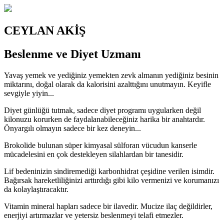
CEYLAN AKİŞ
Beslenme ve Diyet Uzmanı
Yavaş yemek ve yediğiniz yemekten zevk almanın yediğiniz besinin
miktarını, doğal olarak da kalorisini azalttığını unutmayın. Keyifle
sevgiyle yiyin...
Diyet günlüğü tutmak, sadece diyet programı uygularken değil
kilonuzu korurken de faydalanabileceğiniz harika bir anahtardır.
Önyargılı olmayın sadece bir kez deneyin...
Brokolide bulunan süper kimyasal sülforan vücudun kanserle
mücadelesini en çok destekleyen silahlardan bir tanesidir.
Lif bedeninizin sindiremediği karbonhidrat çeşidine verilen isimdir.
Bağırsak hareketliliğinizi arttırdığı gibi kilo vermenizi ve korumanızı
da kolaylaştıracaktır.
Vitamin mineral hapları sadece bir ilavedir. Mucize ilaç değildirler,
enerjiyi artırmazlar ve yetersiz beslenmeyi telafi etmezler.