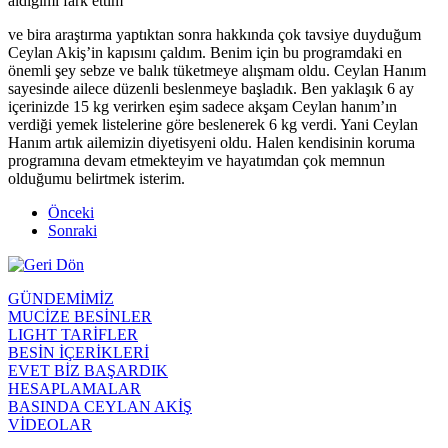
aldığımı fark ettim
ve bira araştırma yaptıktan sonra hakkında çok tavsiye duyduğum
Ceylan Akiş’in kapısını çaldım. Benim için bu programdaki en
önemli şey sebze ve balık tüketmeye alışmam oldu. Ceylan Hanım
sayesinde ailece düzenli beslenmeye başladık. Ben yaklaşık 6 ay
içerinizde 15 kg verirken eşim sadece akşam Ceylan hanım’ın
verdiği yemek listelerine göre beslenerek 6 kg verdi. Yani Ceylan
Hanım artık ailemizin diyetisyeni oldu. Halen kendisinin koruma
programına devam etmekteyim ve hayatımdan çok memnun
olduğumu belirtmek isterim.
Önceki
Sonraki
GÜNDEMİMİZ
MUCİZE BESİNLER
LIGHT TARİFLER
BESİN İÇERİKLERİ
EVET BİZ BAŞARDIK
HESAPLAMALAR
BASINDA CEYLAN AKİŞ
VİDEOLAR