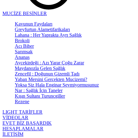
MUCİZE BESİNLER
Kavunun Faydaları
Greyfurtun Alametifarikaları
Lahana : Her Yaprakta Ayrı Sağlık
Brokoli
Acı Biber
Sarımsak
Ananas
Ayçekirdeği : Azı Yarar Çoğu Zarar
Maydanozla Gelen Sağlık
Zencefil : Doğunun Gizemli Tadı
Yaban Mersini Gerçekten Mucizemi?
Yoksa Siz Hala Enginar Sevmiyormusunuz
Nar : Sağlık İçin Taneler
Kışın Sultanı Turunçgiller
Rezene
LIGHT TARİFLER
VİDEOLAR
EVET BİZ BAŞARDIK
HESAPLAMALAR
İLETİŞİM