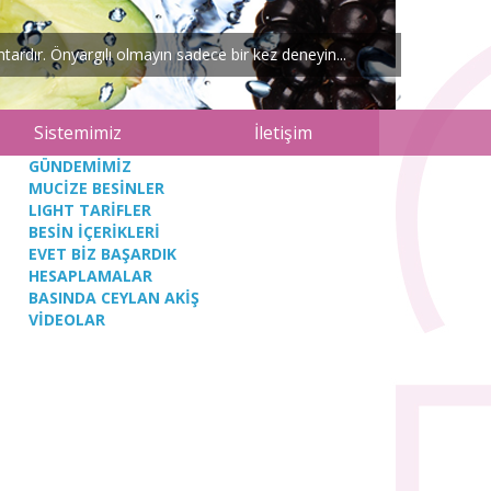
ardır. Önyargılı olmayın sadece bir kez deneyin...
Sistemimiz
İletişim
GÜNDEMİMİZ
MUCİZE BESİNLER
LIGHT TARİFLER
BESİN İÇERİKLERİ
EVET BİZ BAŞARDIK
HESAPLAMALAR
BASINDA CEYLAN AKİŞ
VİDEOLAR