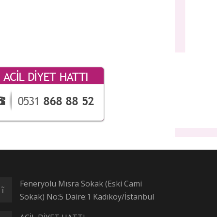
Feneryolu Mısra Sokak (Eski Cami
Sokak) No:5 Daire:1 Kadıköy/İstanbul