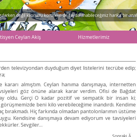
arken değil kilonuzu korurken de faydalanabileceğiniz harika bir anaht
isyen Ceylan Akiş
Hizmetlerimiz
rden televizyondan duyduğum diyet listelerini tecrübe edip;
ra;
tme kararı almıştım. Ceylan hanıma danışmaya, internetten
avsiyeleri göz önüne alarak karar verdim. Ofisi de Bağdat
y oldu. Gerçi O kadar pozitif ve sempatik bir insan ki;
k görüşmemizde beni kilo verebileceğime inandırdı. Kendime
e aç bırakmadı. Hiç farkında olmadan pantolonlarımın üstüme
uygu. Kendisine danışmaya devam ediyorum ve tavsiyeleri
ekkürler. Sevgiler…
Sonraki