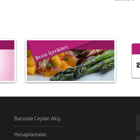
Basında Ceylan Akiş
Hesaplamalar