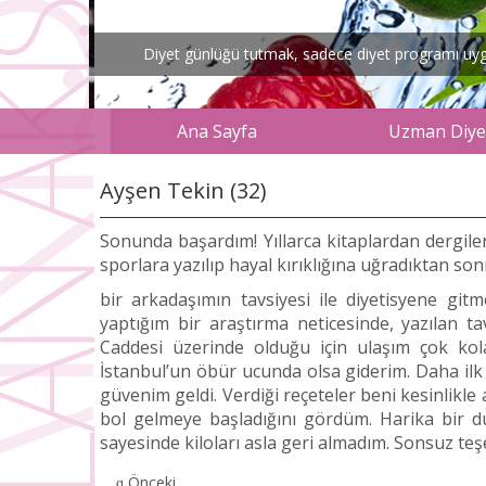
Diyet günlüğü tutmak, sadece diyet programı uygul
Ana Sayfa
Uzman Diyet
Ayşen Tekin (32)
Sonunda başardım! Yıllarca kitaplardan dergile
sporlara yazılıp hayal kırıklığına uğradıktan son
bir arkadaşımın tavsiyesi ile diyetisyene gi
yaptığım bir araştırma neticesinde, yazılan t
Caddesi üzerinde olduğu için ulaşım çok kola
İstanbul’un öbür ucunda olsa giderim. Daha il
güvenim geldi. Verdiği reçeteler beni kesinlikl
bol gelmeye başladığını gördüm. Harika bir d
sayesinde kiloları asla geri almadım. Sonsuz teş
Önceki