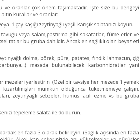
 ve oranlar çok önem taşımaktadır. İşte size bu dengeyi
altın kurallar ve oranlar:
a 1 çay kaşığı zeytinyağlı yeşil-karışık salatanızı koyun.
avuğu veya salam,pastırma gibi sakatatlar, füme etler ve
ksel tatlar bu gruba dahildir. Ancak en sağlıklı olan beyaz eti
tinyağlı dolma, börek, püre, patates, fındık lahmacun, çiğ
barbunya…) masada bulunabilecek karbonhidratlar yani
 mezeleri yerleştirin. (Özel bir tavsiye her mezede 1 yemek
a kızartılmışları mümkün olduğunca tüketmemeye çalışın.
aları, zeytinyağlı sebzeler, humus, acılı ezme vs bu gruba
nizi tepeleme salata ile doldurun.
ardak en fazla 3 olarak belirleyin. (Sağlık açısında en fazla
lkoldür. Alkol kan şekerinizde ani yükselmeler ve düşüşler