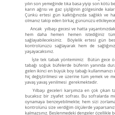
yılın son yemeğinde tıka basa yiyip son kötü be
karın ağrısı ve gaz şişliğinin gölgesinde kal
Çünkü ertesi gün kalktığınızda sağlıklı ve 
olmanız takip eden birkaç gününüzü etkileyecek v
Ancak yılbaşı gecesi ve hatta yaşantınızdaki
hem daha hemen hemen istediğiniz tüm 
sağlayabileceksiniz. Böylelik ertesi gün b
kontrolünüzü sağlayarak hem de sağlığınız
yaşayacaksınız.
İşte tek tabak yöntemimiz: Bütün gece önü
tabağı soğuk büfelerde büfenin yanında du
gelen ikinci en büyük boy tabağı kullanmanız
hiç değiştirilmesi ve üzerine tüm yemek ve m
yavaş yavaş yenilmesi gerekmektedir.
Yılbaşı geceleri karşımıza en çok çıkan tab
bucaksız bir ziyafet sofrası. Bu sofralarda 
oynamaya benzeyebilmekte; hem sizi zorlam
kontrolünü size verdiğim ölçülerde yaparsanız
kalmazsınız. Beslenmedeki dengeler özellikle