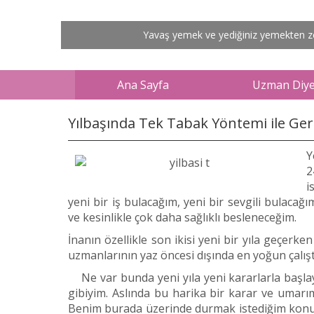
Diyet günlüğü tutmak, sadece diyet programı uygul
Yavaş yemek ve yediğiniz yemekten zevk 
Ana Sayfa
Uzman Diyet
Yılbaşında Tek Tabak Yöntemi ile Ger
Y
2
i
yeni bir iş bulacağım, yeni bir sevgili bulac
ve kesinlikle çok daha sağlıklı besleneceğim.
İnanın özellikle son ikisi yeni bir yıla geçerk
uzmanlarının yaz öncesi dışında en yoğun çalıştı
Ne var bunda yeni yıla yeni kararlarla başlay
gibiyim. Aslında bu harika bir karar ve umarı
Benim burada üzerinde durmak istediğim konu 