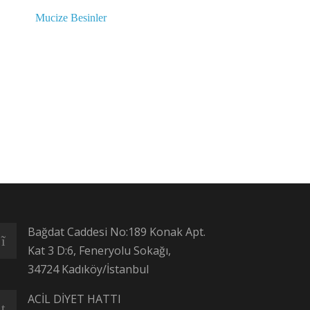
Bağdat Caddesi No:189 Konak Apt.
Kat 3 D:6, Feneryolu Sokağı,
34724 Kadıköy/İstanbul
ACİL DİYET HATTI