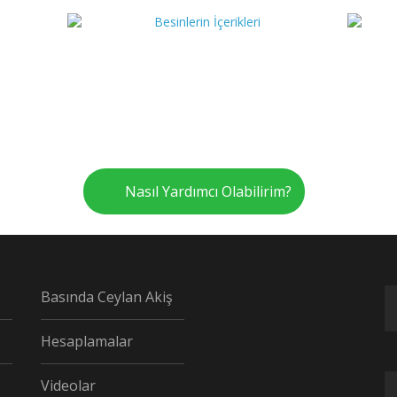
Nasıl Yardımcı Olabilirim?
Basında Ceylan Akiş
Hesaplamalar
Videolar