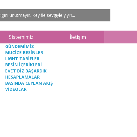
ardır. Önyargılı olmayın sadece bir kez deneyin...
ını unutmayın. Keyifle sevgiyle yiyin...
Sistemimiz
İletişim
GÜNDEMİMİZ
MUCİZE BESİNLER
LIGHT TARİFLER
BESİN İÇERİKLERİ
EVET BİZ BAŞARDIK
HESAPLAMALAR
BASINDA CEYLAN AKİŞ
VİDEOLAR