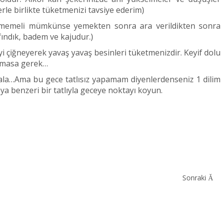
le birlikte tüketmenizi tavsiye ederim)
memeli mümkünse yemekten sonra ara verildikten sonra
, fındık, badem ve kajudur.)
 çiğneyerek yavaş yavaş besinleri tüketmenizdir. Keyif dolu
olmasa gerek…
ala…Ama bu gece tatlısız yapamam diyenlerdenseniz 1 dilim
a benzeri bir tatlıyla geceye noktayı koyun.
Sonraki