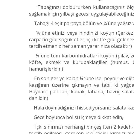
Tabağınızı doldururken kullanacağınız ölçü
sağlamak için yılbaşı gecesi uygulayabileceğiniz 
Tabağı 4 eşit parçaya bölün ve ¼’üne yağsız vey
¼ üne etinizi veya hindinizi koyun (Çerkez t
carpacio gibi soğuk etler, içli köfte gibi gelene
tercih etmeniz her zaman yararınıza olacaktır)
¼ üne tüm karbonhidratları koyun (pilav, zey
köfte, ekmek ve kurubaklagiller (humus, 
hamurişleridir.)
En son geriye kalan ¼ ‘üne ise peynir ve diğer
kaşığının üzerine çıkmayın ve tabii ki yağd
Haydari, patlıcan, kabak, lahana, havuç salat
dahildir.)
Hala doymadığınızı hissediyorsanız salata kase
Gece boyunca bol su içmeye dikkat edin,
İçki sınırınızı herhangi bir çeşitten 2 kadeh-b
tercih edilmesi gereken içki çeşidi kırmızı a