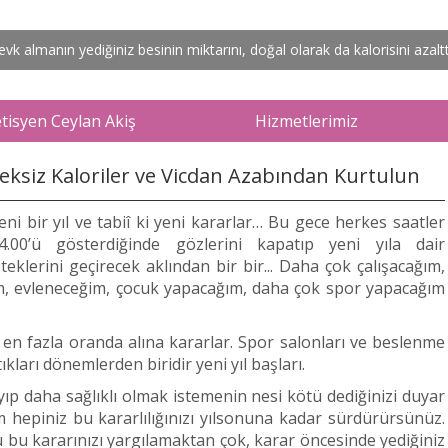
arken değil kilonuzu korurken de faydalanabileceğiniz harika bir anaht
almanın yediğiniz besinin miktarını, doğal olarak da kalorisini azalttığ
isyen Ceylan Akiş
Hizmetlerimiz
eksiz Kaloriler ve Vicdan Azabından Kurtulun
eni bir yıl ve tabiî ki yeni kararlar… Bu gece herkes saatler
4.00’ü gösterdiğinde gözlerini kapatıp yeni yıla dair
steklerini geçirecek aklından bir bir... Daha çok çalışacağım,
ağım, evleneceğim, çocuk yapacağım, daha çok spor yapacağım
en en fazla oranda alına kararlar. Spor salonları ve beslenme
kları dönemlerden biridir yeni yıl başları.
ıp daha sağlıklı olmak istemenin nesi kötü dediğinizi duyar
m hepiniz bu kararlılığınızı yılsonuna kadar sürdürürsünüz.
bu kararınızı yargılamaktan çok, karar öncesinde yediğiniz