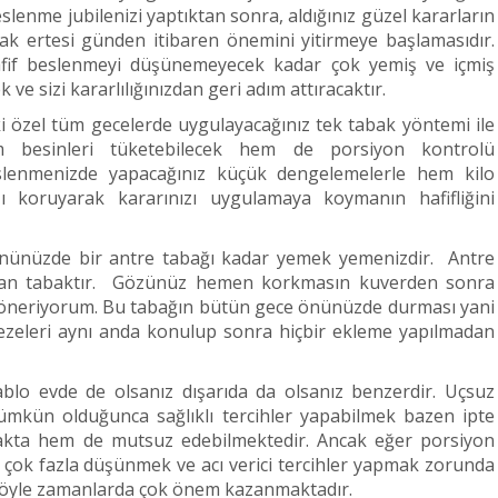
slenme jubilenizi yaptıktan sonra, aldığınız güzel kararların
arak ertesi günden itibaren önemini yitirmeye başlamasıdır.
hafif beslenmeyi düşünemeyecek kadar çok yemiş ve içmiş
e sizi kararlılığınızdan geri adım attıracaktır.
 özel tüm gecelerde uygulayacağınız tek tabak yöntemi ile
besinleri tüketebilecek hem de porsiyon kontrolü
eslenmenizde yapacağınız küçük dengelemelerle hem kilo
ı koruyarak kararınızı uygulamaya koymanın hafifliğini
nüzde bir antre tabağı kadar yemek yemenizdir. Antre
ran tabaktır. Gözünüz hemen korkmasın kuverden sonra
ı öneriyorum. Bu tabağın bütün gece önünüzde durması yani
ezeleri aynı anda konulup sonra hiçbir ekleme yapılmadan
lo evde de olsanız dışarıda da olsanız benzerdir. Uçsuz
mümkün olduğunca sağlıklı tercihler yapabilmek bazen ipte
akta hem de mutsuz edebilmektedir. Ancak eğer porsiyon
 çok fazla düşünmek ve acı verici tercihler yapmak zorunda
 böyle zamanlarda çok önem kazanmaktadır.