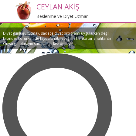
CEYLAN AKİŞ
Beslenme ve Diyet Uzmanı
Diyet günlüğü tutmak, sadece diyet programı uygularken değil
kilonuzu korurken de faydalanabileceğiniz harika bir anahtardır.
Önyargılı olmayın sadece bir kez deneyin...