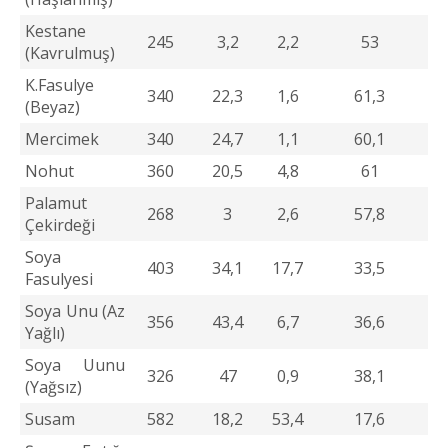
Kestane
245
3,2
2,2
53
(Kavrulmuş)
K.Fasulye
340
22,3
1,6
61,3
(Beyaz)
Mercimek
340
24,7
1,1
60,1
Nohut
360
20,5
4,8
61
Palamut
268
3
2,6
57,8
Çekirdeği
Soya
403
34,1
17,7
33,5
Fasulyesi
Soya Unu (Az
356
43,4
6,7
36,6
Yağlı)
Soya Uunu
326
47
0,9
38,1
(Yağsız)
Susam
582
18,2
53,4
17,6