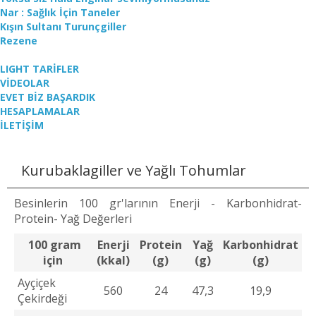
Nar : Sağlık İçin Taneler
Kışın Sultanı Turunçgiller
Rezene
LIGHT TARİFLER
VİDEOLAR
EVET BİZ BAŞARDIK
HESAPLAMALAR
İLETİŞİM
Kurubaklagiller ve Yağlı Tohumlar
Besinlerin 100 gr'larının Enerji - Karbonhidrat-
Protein- Yağ Değerleri
100 gram
Enerji
Protein
Yağ
Karbonhidrat
için
(kkal)
(g)
(g)
(g)
Ayçiçek
560
24
47,3
19,9
Çekirdeği