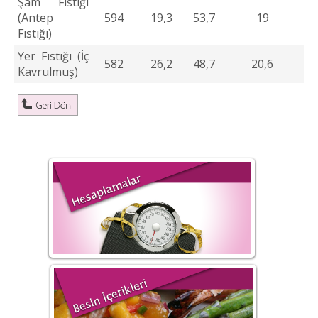
Şam Fıstığı
(Antep
594
19,3
53,7
19
Fıstığı)
Yer Fıstığı (İç
582
26,2
48,7
20,6
Kavrulmuş)