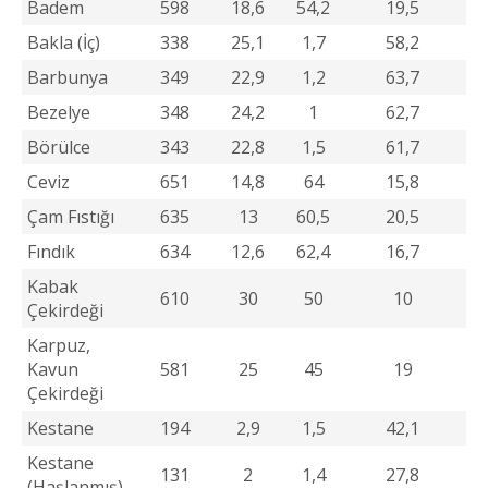
Badem
598
18,6
54,2
19,5
Bakla (İç)
338
25,1
1,7
58,2
Barbunya
349
22,9
1,2
63,7
Bezelye
348
24,2
1
62,7
Börülce
343
22,8
1,5
61,7
Ceviz
651
14,8
64
15,8
Çam Fıstığı
635
13
60,5
20,5
Fındık
634
12,6
62,4
16,7
Kabak
610
30
50
10
Çekirdeği
Karpuz,
Kavun
581
25
45
19
Çekirdeği
Kestane
194
2,9
1,5
42,1
Kestane
131
2
1,4
27,8
(Haşlanmış)