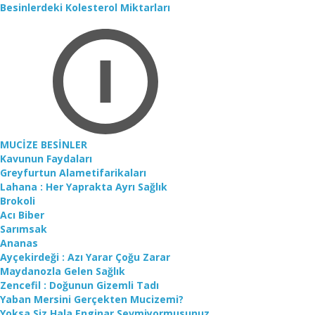
Besinlerdeki Kolesterol Miktarları
MUCİZE BESİNLER
Kavunun Faydaları
Greyfurtun Alametifarikaları
Lahana : Her Yaprakta Ayrı Sağlık
Brokoli
Acı Biber
Sarımsak
Ananas
Ayçekirdeği : Azı Yarar Çoğu Zarar
Maydanozla Gelen Sağlık
Zencefil : Doğunun Gizemli Tadı
Yaban Mersini Gerçekten Mucizemi?
Yoksa Siz Hala Enginar Sevmiyormusunuz