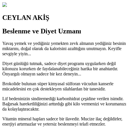
CEYLAN AKİŞ
Beslenme ve Diyet Uzmanı
Yavaş yemek ve yediğiniz yemekten zevk almanın yediğiniz besinin
miktarını, doğal olarak da kalorisini azalttığını unutmayın. Keyifle
sevgiyle yiyin...
Diyet günlüğü tutmak, sadece diyet programı uygularken değil
kilonuzu korurken de faydalanabileceğiniz harika bir anahtardır.
Önyargılı olmayın sadece bir kez deneyin...
Brokolide bulunan süper kimyasal sülforan vücudun kanserle
mücadelesini en çok destekleyen silahlardan bir tanesidir.
Lif bedeninizin sindiremediği karbonhidrat çeşidine verilen isimdir.
Bağırsak hareketliliğinizi arttırdığı gibi kilo vermenizi ve korumanızı
da kolaylaştıracaktır.
Vitamin mineral hapları sadece bir ilavedir. Mucize ilaç değildirler,
enerjiyi artırmazlar ve yetersiz beslenmeyi telafi etmezler.