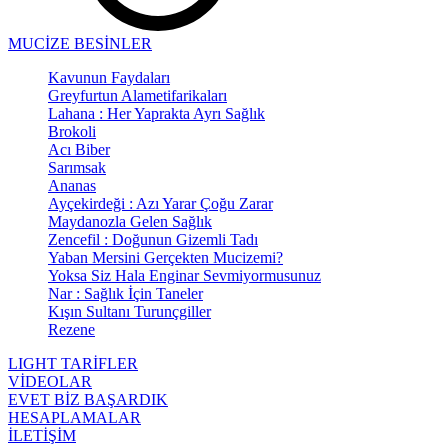
MUCİZE BESİNLER
Kavunun Faydaları
Greyfurtun Alametifarikaları
Lahana : Her Yaprakta Ayrı Sağlık
Brokoli
Acı Biber
Sarımsak
Ananas
Ayçekirdeği : Azı Yarar Çoğu Zarar
Maydanozla Gelen Sağlık
Zencefil : Doğunun Gizemli Tadı
Yaban Mersini Gerçekten Mucizemi?
Yoksa Siz Hala Enginar Sevmiyormusunuz
Nar : Sağlık İçin Taneler
Kışın Sultanı Turunçgiller
Rezene
LIGHT TARİFLER
VİDEOLAR
EVET BİZ BAŞARDIK
HESAPLAMALAR
İLETİŞİM