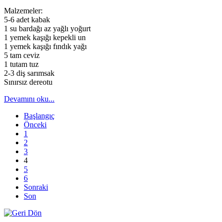
Malzemeler:
5-6 adet kabak
1 su bardağı az yağlı yoğurt
1 yemek kaşığı kepekli un
1 yemek kaşığı fındık yağı
5 tam ceviz
1 tutam tuz
2-3 diş sarımsak
Sınırsız dereotu
Devamını oku...
Başlangıç
Önceki
1
2
3
4
5
6
Sonraki
Son