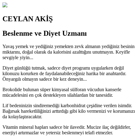
CEYLAN AKİŞ
Beslenme ve Diyet Uzmanı
Yavaş yemek ve yediğiniz yemekten zevk almanın yediğiniz besinin
miktarını, doğal olarak da kalorisini azalttığını unutmayın. Keyifle
sevgiyle yiyin...
Diyet günlüğü tutmak, sadece diyet programı uygularken değil
kilonuzu korurken de faydalanabileceğiniz harika bir anahtardır.
Önyargılı olmayın sadece bir kez deneyin...
Brokolide bulunan süper kimyasal sülforan vücudun kanserle
mücadelesini en çok destekleyen silahlardan bir tanesidir.
Lif bedeninizin sindiremediği karbonhidrat çeşidine verilen isimdir.
Bağırsak hareketliliğinizi arttırdığı gibi kilo vermenizi ve korumanızı
da kolaylaştıracaktır.
Vitamin mineral hapları sadece bir ilavedir. Mucize ilaç değildirler,
enerjiyi artırmazlar ve yetersiz beslenmeyi telafi etmezler.