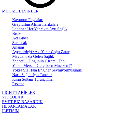
MUCİZE BESİNLER
Kavunun Faydaları
Greyfurtun Alametifarikaları
Lahana : Her Yaprakta Ayrı Sağlık
Brokoli
Acı Biber
Sarımsak
Ananas
Ayçekirdeği : Azı Yarar Çoğu Zarar
Maydanozla Gelen Sağlık
Zencefil : Doğunun Gizemli Tadı
Yaban Mersini Gerçekten Mucizemi?
Yoksa Siz Hala Enginar Sevmiyormusunuz
Nar : Sağlık İçin Taneler
Kışın Sultanı Turunçgiller
Rezene
LIGHT TARİFLER
VİDEOLAR
EVET BİZ BAŞARDIK
HESAPLAMALAR
İLETİŞİM