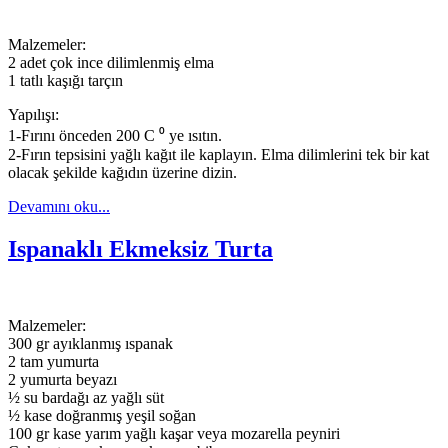
Malzemeler:
2 adet çok ince dilimlenmiş elma
1 tatlı kaşığı tarçın
Yapılışı:
1-Fırını önceden 200 C ⁰ ye ısıtın.
2-Fırın tepsisini yağlı kağıt ile kaplayın. Elma dilimlerini tek bir kat
olacak şekilde kağıdın üzerine dizin.
Devamını oku...
Ispanaklı Ekmeksiz Turta
Malzemeler:
300 gr ayıklanmış ıspanak
2 tam yumurta
2 yumurta beyazı
½ su bardağı az yağlı süt
½ kase doğranmış yeşil soğan
100 gr kase yarım yağlı kaşar veya mozarella peyniri