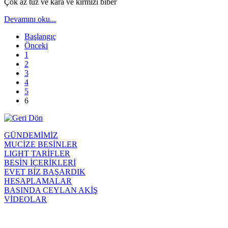
Çok az tuz ve kara ve kırmızı biber
Devamını oku...
Başlangıç
Önceki
1
2
3
4
5
6
GÜNDEMİMİZ
MUCİZE BESİNLER
LIGHT TARİFLER
BESİN İÇERİKLERİ
EVET BİZ BAŞARDIK
HESAPLAMALAR
BASINDA CEYLAN AKİŞ
VİDEOLAR