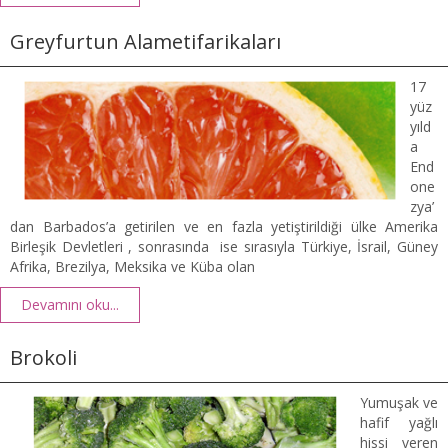
Greyfurtun Alametifarikaları
17
yüz
yıld
a
End
one
zya’
dan Barbados’a getirilen ve en fazla yetiştirildiği ülke Amerika
Birleşik Devletleri , sonrasında ise sırasıyla Türkiye, İsrail, Güney
Afrika, Brezilya, Meksika ve Küba olan
Devamını oku...
Brokoli
Yumuşak ve
hafif yağlı
hissi veren