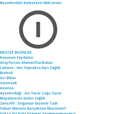
Besinlerdeki Kolesterol Miktarları
MUCİZE BESİNLER
Kavunun Faydaları
Greyfurtun Alametifarikaları
Lahana : Her Yaprakta Ayrı Sağlık
Brokoli
Acı Biber
Sarımsak
Ananas
Ayçekirdeği : Azı Yarar Çoğu Zarar
Maydanozla Gelen Sağlık
Zencefil : Doğunun Gizemli Tadı
Yaban Mersini Gerçekten Mucizemi?
Yoksa Siz Hala Enginar Sevmiyormusunuz