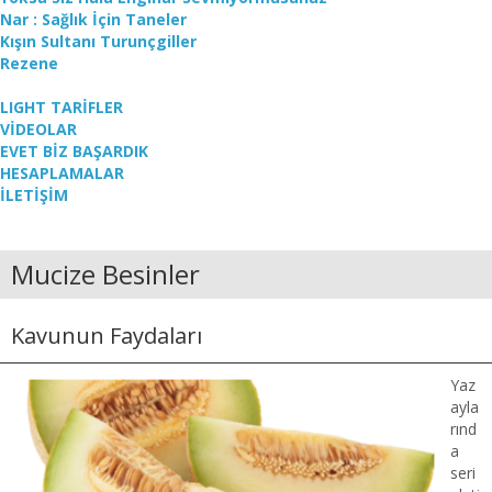
Nar : Sağlık İçin Taneler
Kışın Sultanı Turunçgiller
Rezene
LIGHT TARİFLER
VİDEOLAR
EVET BİZ BAŞARDIK
HESAPLAMALAR
İLETİŞİM
Mucize Besinler
Kavunun Faydaları
Yaz
ayla
rınd
a
seri