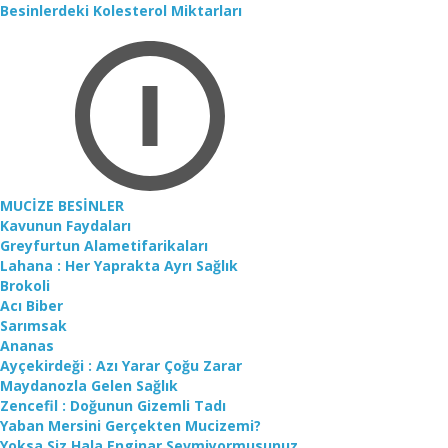
Besinlerdeki Kolesterol Miktarları
MUCİZE BESİNLER
Kavunun Faydaları
Greyfurtun Alametifarikaları
Lahana : Her Yaprakta Ayrı Sağlık
Brokoli
Acı Biber
Sarımsak
Ananas
Ayçekirdeği : Azı Yarar Çoğu Zarar
Maydanozla Gelen Sağlık
Zencefil : Doğunun Gizemli Tadı
Yaban Mersini Gerçekten Mucizemi?
Yoksa Siz Hala Enginar Sevmiyormusunuz