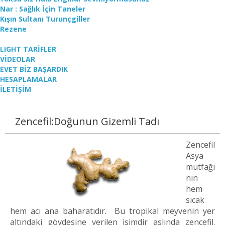
Nar : Sağlık İçin Taneler
Kışın Sultanı Turunçgiller
Rezene
LIGHT TARİFLER
VİDEOLAR
EVET BİZ BAŞARDIK
HESAPLAMALAR
İLETİŞİM
Zencefil:Doğunun Gizemli Tadı
Zencefil
Asya
mutfağı
nın
hem
sıcak
hem acı ana baharatıdır. Bu tropikal meyvenin yer
altındaki gövdesine verilen isimdir aslında zencefil.