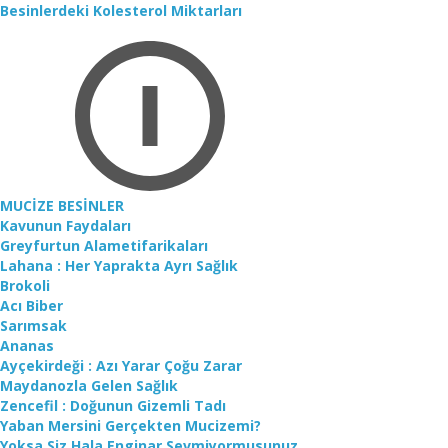
Besinlerdeki Kolesterol Miktarları
MUCİZE BESİNLER
Kavunun Faydaları
Greyfurtun Alametifarikaları
Lahana : Her Yaprakta Ayrı Sağlık
Brokoli
Acı Biber
Sarımsak
Ananas
Ayçekirdeği : Azı Yarar Çoğu Zarar
Maydanozla Gelen Sağlık
Zencefil : Doğunun Gizemli Tadı
Yaban Mersini Gerçekten Mucizemi?
Yoksa Siz Hala Enginar Sevmiyormusunuz