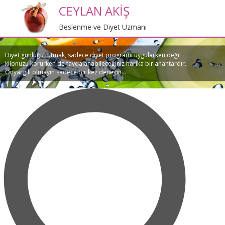
CEYLAN AKİŞ
Beslenme ve Diyet Uzmanı
Diyet günlüğü tutmak, sadece diyet programı uygularken değil
kilonuzu korurken de faydalanabileceğiniz harika bir anahtardır.
Önyargılı olmayın sadece bir kez deneyin...