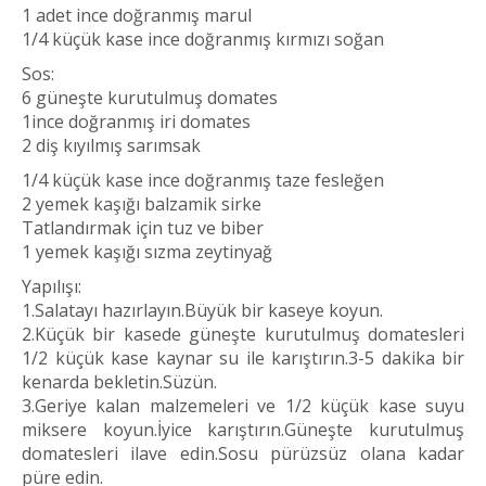
1 adet ince doğranmış marul
1/4 küçük kase ince doğranmış kırmızı soğan
Sos:
6 güneşte kurutulmuş domates
1ince doğranmış iri domates
2 diş kıyılmış sarımsak
1/4 küçük kase ince doğranmış taze fesleğen
2 yemek kaşığı balzamik sirke
Tatlandırmak için tuz ve biber
1 yemek kaşığı sızma zeytinyağ
Yapılışı:
1.Salatayı hazırlayın.Büyük bir kaseye koyun.
2.Küçük bir kasede güneşte kurutulmuş domatesleri
1/2 küçük kase kaynar su ile karıştırın.3-5 dakika bir
kenarda bekletin.Süzün.
3.Geriye kalan malzemeleri ve 1/2 küçük kase suyu
miksere koyun.İyice karıştırın.Güneşte kurutulmuş
domatesleri ilave edin.Sosu pürüzsüz olana kadar
püre edin.